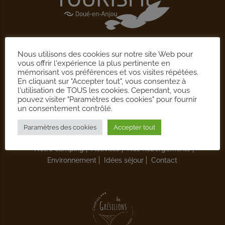
Accueil
Moments
Aux alentours
Préparer votre
Nous utilisons des cookies sur notre site Web pour
séjour
vous offrir l'expérience la plus pertinente en
mémorisant vos préférences et vos visites répétées.
En cliquant sur "Accepter tout", vous consentez à
l'utilisation de TOUS les cookies. Cependant, vous
pouvez visiter "Paramètres des cookies" pour fournir
un consentement contrôlé.
Paramètres des cookies
Accepter tout
Notre camping
Activités
Nos hébergements
Environnement
Idées séjour
Contact